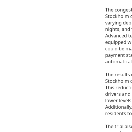
The congest
Stockholm d
varying dep
nights, and
Advanced t
equipped wi
could be mad
payment sta
automatical
The results 
Stockholm d
This reducti
drivers and 
lower levels
Additionally
residents t
The trial a