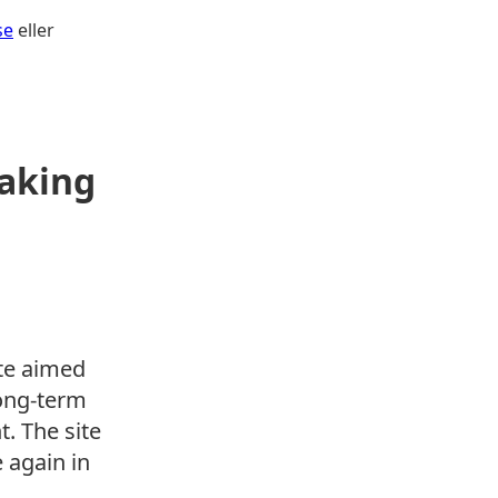
s
e
eller
eaking
ite aimed
long-term
. The site
e again in