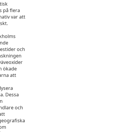
tisk
 på flera
nativ var att
skt.
ckholms
ande
restider och
inskningen
kväveoxider
om ökade
arna att
lysera
sa. Dessa
en
ndlare och
att
 geografiska
som