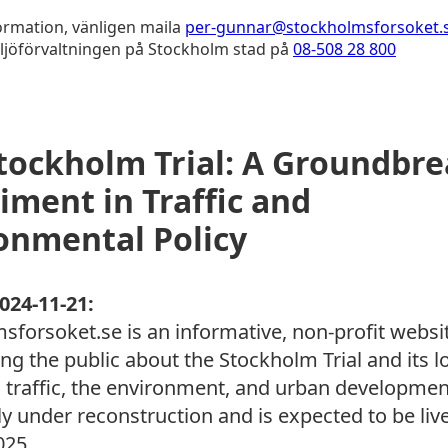
ormation, vänligen maila
per-gunnar@stockholmsforsoket.
ljöförvaltningen på Stockholm stad på
08-508 28 800
tockholm Trial: A Groundbr
iment in Traffic and
onmental Policy
024-11-21:
sforsoket.se is an informative, non-profit webs
ing the public about the Stockholm Trial and its 
n traffic, the environment, and urban development
ly under reconstruction and is expected to be liv
025.