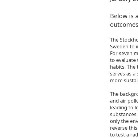
Below is 
outcomes
The Stockhol
Sweden to i
For seven m
to evaluate 
habits. The
serves as a 
more sustain
The backgro
and air poll
leading to l
substances l
only the env
reverse this
to test a r