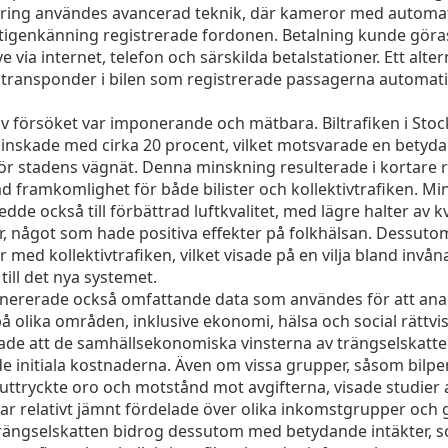
ring användes avancerad teknik, där kameror med automa
genkänning registrerade fordonen. Betalning kunde göras
ve via internet, telefon och särskilda betalstationer. Ett alter
transponder i bilen som registrerade passagerna automati
av försöket var imponerande och mätbara. Biltrafiken i Sto
inskade med cirka 20 procent, vilket motsvarade en betyd
för stadens vägnät. Denna minskning resulterade i kortare 
ad framkomlighet för både bilister och kollektivtrafiken. M
ledde också till förbättrad luftkvalitet, med lägre halter av 
ar, något som hade positiva effekter på folkhälsan. Dessut
r med kollektivtrafiken, vilket visade på en vilja bland invån
till det nya systemet.
nererade också omfattande data som användes för att ana
å olika områden, inklusive ekonomi, hälsa och social rättvi
sade att de samhällsekonomiska vinsterna av trängselskatt
e initiala kostnaderna. Även om vissa grupper, såsom bilpe
 uttryckte oro och motstånd mot avgifterna, visade studier 
var relativt jämnt fördelade över olika inkomstgrupper och
ängselskatten bidrog dessutom med betydande intäkter, 