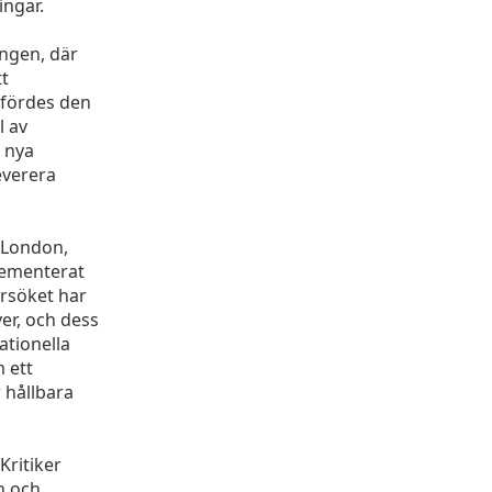
ingar.
ingen, där
tt
nfördes den
l av
 nya
everera
 London,
lementerat
örsöket har
ver, och dess
ationella
 ett
 hållbara
Kritiker
n och