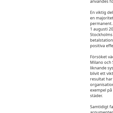
användes för
En viktig d
en majorite
permanent. 
1 augusti 20
Stockholms 
betalstation
positiva eff
Försöket vä
Milano och 
liknande sy
blivit ett v
resultat har
organisatio
exempel på 
städer.
Samtidigt f
argumentera