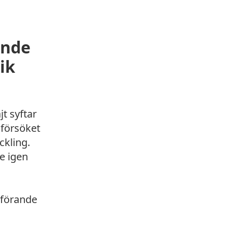
ande
ik
t syftar
sförsöket
ckling.
e igen
mförande