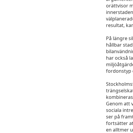
orättvisor m
innerstaden
välplanerad
resultat, k
På längre si
hållbar stad
bilanvändnin
har också l
miljöåtgärde
fordonstyp 
Stockholmsf
trängselskat
kombineras 
Genom att v
sociala intr
ser på fram
fortsätter a
en alltmer 