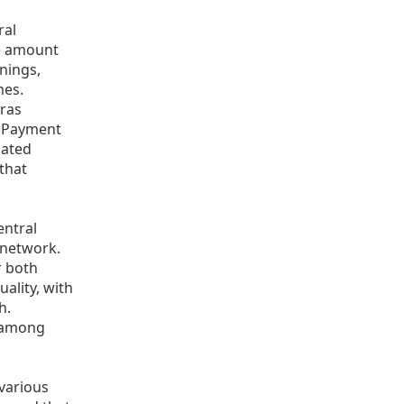
ral
he amount
nings,
mes.
ras
. Payment
nated
that
entral
 network.
r both
uality, with
h.
s among
 various