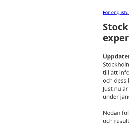
For english,
Stock
exper
Uppdater
Stockholm
till att 
och dess l
Just nu ä
under jan
Nedan föl
och result