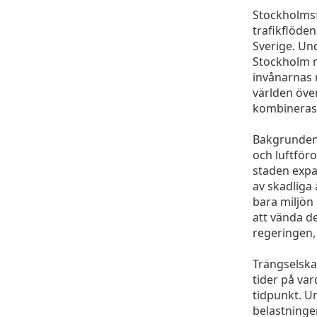
Stockholmsf
trafikflöde
Sverige. Und
Stockholm m
invånarnas r
världen över
kombineras 
Bakgrunden 
och luftföro
staden expan
av skadliga
bara miljön
att vända d
regeringen, 
Trängselska
tider på var
tidpunkt. Un
belastningen