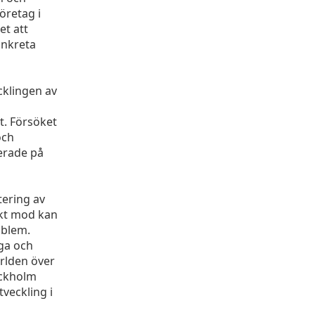
öretag i
et att
onkreta
cklingen av
t. Försöket
och
serade på
ering av
skt mod kan
oblem.
iga och
ärlden över
ockholm
tveckling i