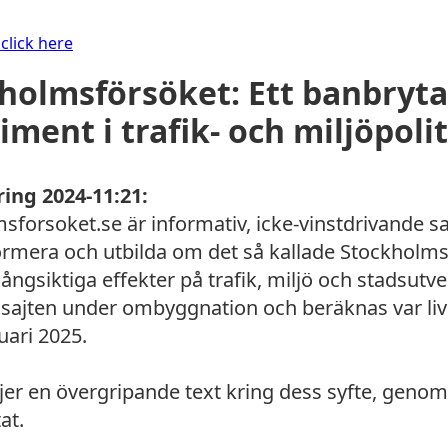
 click here
holmsförsöket: Ett banbryt
iment i trafik- och miljöpolit
ing 2024-11:21:
sforsoket.se är informativ, icke-vinstdrivande saj
informera och utbilda om det så kallade Stockholm
ångsiktiga effekter på trafik, miljö och stadsutve
r sajten under ombyggnation och beräknas var liv
uari 2025.
jer en övergripande text kring dess syfte, geno
at.