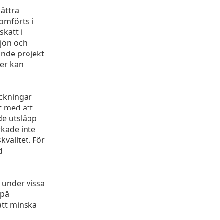
ättra
omförts i
skatt i
ljön och
nande projekt
rer kan
ockningar
t med att
ade utsläpp
rkade inte
valitet. För
d
 under vissa
 på
 att minska