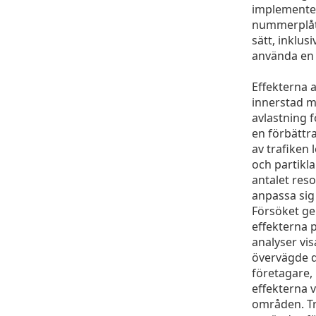
implemente
nummerplåti
sätt, inklusi
använda en 
Effekterna 
innerstad m
avlastning 
en förbättr
av trafiken 
och partikl
antalet reso
anpassa sig 
Försöket ge
effekterna p
analyser vi
övervägde d
företagare,
effekterna 
områden. Tr