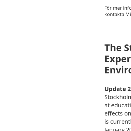
För mer inf
kontakta Mi
The S
Exper
Envir
Update 2
Stockholm
at educat
effects o
is current
January 2