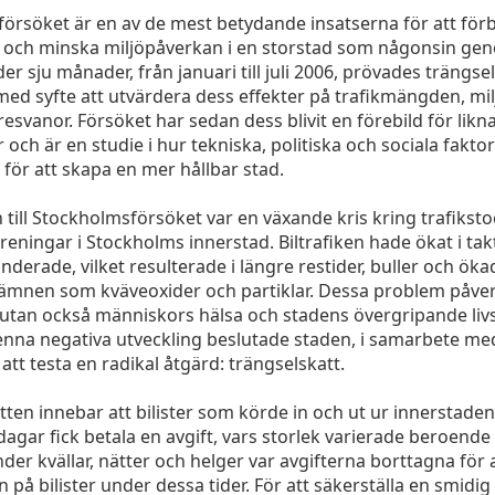
örsöket är en av de mest betydande insatserna för att förb
n och minska miljöpåverkan i en storstad som någonsin gen
er sju månader, från januari till juli 2006, prövades trängsel
ed syfte att utvärdera dess effekter på trafikmängden, mi
esvanor. Försöket har sedan dess blivit en förebild för lik
 och är en studie i hur tekniska, politiska och sociala fakto
för att skapa en mer hållbar stad.
till Stockholmsförsöket var en växande kris kring trafikst
reningar i Stockholms innerstad. Biltrafiken hade ökat i tak
derade, vilket resulterade i längre restider, buller och ök
 ämnen som kväveoxider och partiklar. Dessa problem påve
 utan också människors hälsa och stadens övergripande livsk
enna negativa utveckling beslutade staden, i samarbete me
att testa en radikal åtgärd: trängselskatt.
tten innebar att bilister som körde in och ut ur innerstaden
dagar fick betala en avgift, vars storlek varierade beroende
der kvällar, nätter och helger var avgifterna borttagna för
 på bilister under dessa tider. För att säkerställa en smidig