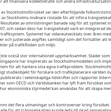
 att finansiera kollektivtrafik och andra infrastruktursatsn
el av Stockholmsförsöket var den efterföljande folkomröstn
t av Stockholms invånare röstade för att införa trängselska
Resultatet av omröstningen banade väg för att systemet i
07, och sedan dess har trängselskatt varit en integrerad de
trafiksystem. Systemet har vidareutvecklats över åren med
er och justerade avgifter, samtidigt som det fortsätter att l
ekter på trafikflöden och miljö.
ckte också stor internationell uppmärksamhet. Städer som
Singapore har inspirerats av Stockholmsmodellen och imp
stem för att hantera sina egna trafikproblem. Stockholmsf
iktigt studieobjekt för forskare och trafikplanerare världen ö
 publicerats i vetenskapliga tidskrifter och rapporter. Intern
ner som OECD och Världsbanken har lyft fram försöket som
hur ekonomiska styrmedel kan användas för att skapa mer
anns det flera utmaningar och kontroverser kring försöket. 
de för att trängselskatten kunde leda till ökad segregatio