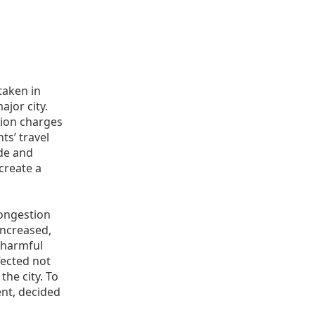
taken in
jor city.
tion charges
ts’ travel
ide and
 create a
congestion
 increased,
f harmful
fected not
the city. To
ent, decided